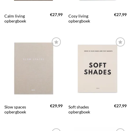
€
27,99
€
27,99
Calm living
Cosy living
opbergboek
opbergboek
TOEVOEGEN
TOEVOEGEN
AAN JOUW
AAN JOUW
FAVORIETEN
FAVORIETEN
€
29,99
€
27,99
Slow spaces
Soft shades
opbergboek
opbergboek