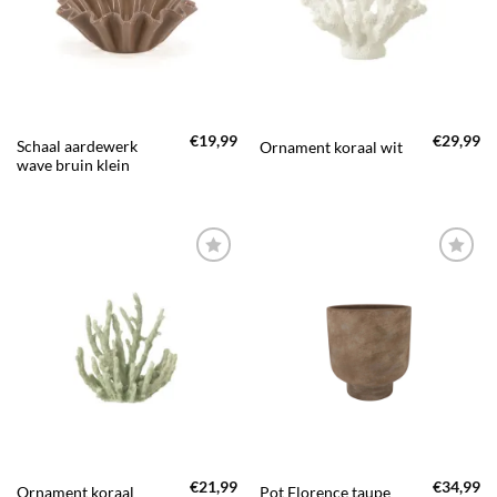
FAVORIETEN
FAVORIETEN
€
19,99
€
29,99
Schaal aardewerk
Ornament koraal wit
wave bruin klein
TOEVOEGEN
TOEVOEGEN
AAN JOUW
AAN JOUW
FAVORIETEN
FAVORIETEN
€
21,99
€
34,99
Ornament koraal
Pot Florence taupe