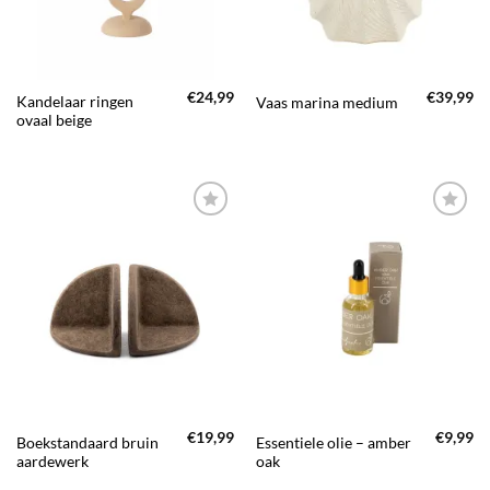
€
24,99
€
39,99
Kandelaar ringen
Vaas marina medium
ovaal beige
TOEVOEGEN
TOEVOEGEN
AAN JOUW
AAN JOUW
FAVORIETEN
FAVORIETEN
€
19,99
€
9,99
Boekstandaard bruin
Essentiele olie – amber
aardewerk
oak