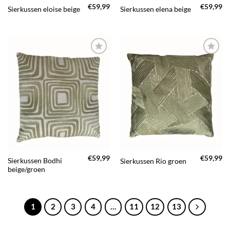
€
59,99
€
59,99
Sierkussen eloise beige
Sierkussen elena beige
TOEVOEGEN
TOEVOEGEN
AAN JOUW
AAN JOUW
FAVORIETEN
FAVORIETEN
€
59,99
€
59,99
Sierkussen Bodhi
Sierkussen Rio groen
beige/groen
1
2
3
4
…
11
12
13