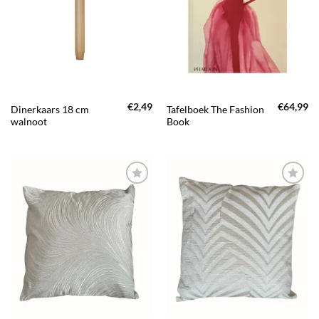
AAN JOUW
AAN JOUW
FAVORIETEN
FAVORIETEN
€
2,49
€
64,99
Dinerkaars 18 cm
Tafelboek The Fashion
walnoot
Book
TOEVOEGEN
TOEVOEGEN
AAN JOUW
AAN JOUW
FAVORIETEN
FAVORIETEN