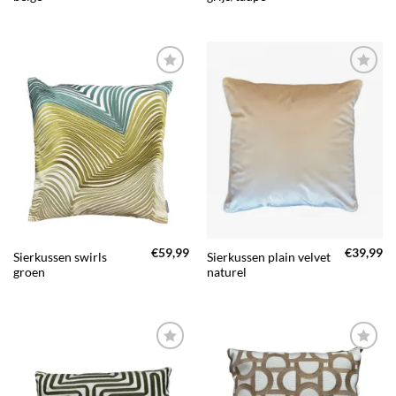
TOEVOEGEN
TOEVOEGEN
AAN JOUW
AAN JOUW
FAVORIETEN
FAVORIETEN
€
59,99
€
39,99
Sierkussen swirls
Sierkussen plain velvet
groen
naturel
TOEVOEGEN
TOEVOEGEN