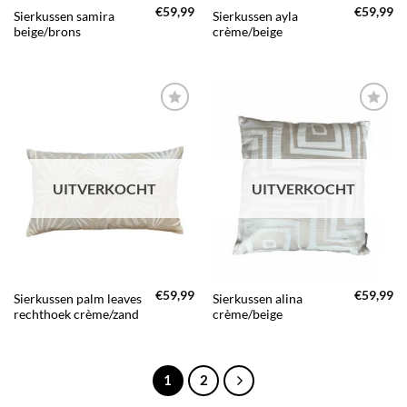
€
59,99
€
59,99
Sierkussen samira
Sierkussen ayla
beige/brons
crème/beige
TOEVOEGEN
TOEVOEGEN
AAN JOUW
AAN JOUW
FAVORIETEN
FAVORIETEN
UITVERKOCHT
UITVERKOCHT
€
59,99
€
59,99
Sierkussen palm leaves
Sierkussen alina
rechthoek crème/zand
crème/beige
1
2