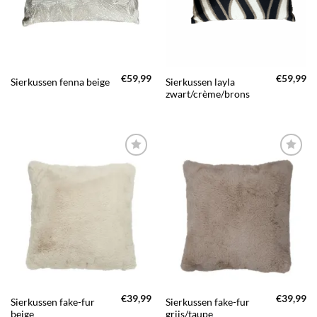
€
59,99
€
59,99
Sierkussen layla
Sierkussen fenna beige
zwart/crème/brons
TOEVOEGEN
TOEVOEGEN
AAN JOUW
AAN JOUW
FAVORIETEN
FAVORIETEN
€
39,99
€
39,99
Sierkussen fake-fur
Sierkussen fake-fur
beige
grijs/taupe