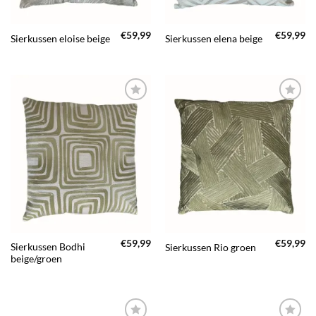
€
59,99
€
59,99
Sierkussen eloise beige
Sierkussen elena beige
TOEVOEGEN
TOEVOEGEN
AAN JOUW
AAN JOUW
FAVORIETEN
FAVORIETEN
€
59,99
€
59,99
Sierkussen Bodhi
Sierkussen Rio groen
beige/groen