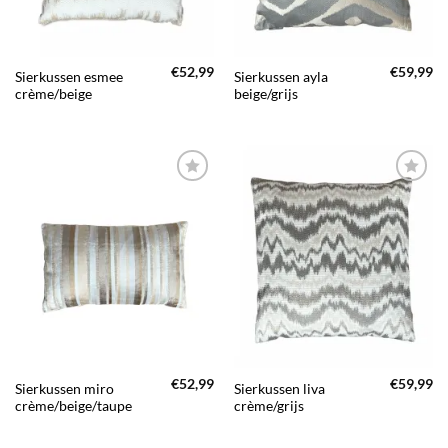
€
52,99
€
59,99
Sierkussen esmee
Sierkussen ayla
crème/beige
beige/grijs
TOEVOEGEN
TOEVOEGEN
AAN JOUW
AAN JOUW
FAVORIETEN
FAVORIETEN
€
52,99
€
59,99
Sierkussen miro
Sierkussen liva
crème/beige/taupe
crème/grijs