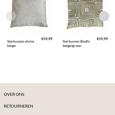
TOEVOEGEN
TOEVOEGEN
AAN JOUW
AAN JOUW
FAVORIETEN
FAVORIETEN
€
59,99
€
59,99
Sierkussen eloise
Sierkussen Bodhi
beige
beige/groen
OVER ONS
RETOURNEREN