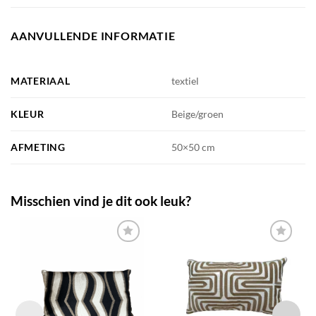
AANVULLENDE INFORMATIE
MATERIAAL
textiel
KLEUR
Beige/groen
AFMETING
50×50 cm
Misschien vind je dit ook leuk?
TOEVOEGEN
TOEVOEGEN
AAN JOUW
AAN JOUW
FAVORIETEN
FAVORIETEN