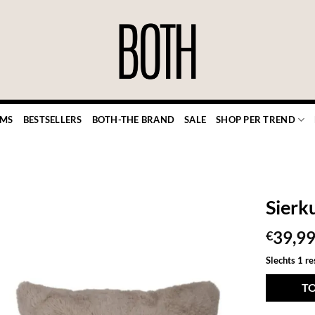
EMS
BESTSELLERS
BOTH-THE BRAND
SALE
SHOP PER TREND
Sierk
39,9
€
TOEVOEGEN
Slechts 1 r
AAN JOUW
FAVORIETEN
T