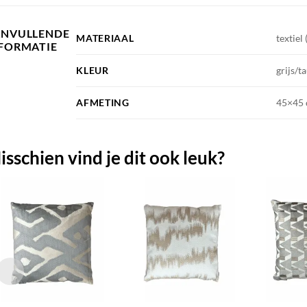
ANVULLENDE
MATERIAAL
textiel
FORMATIE
KLEUR
grijs/t
AFMETING
45×45
isschien vind je dit ook leuk?
TOEVOEGEN
TOEVOEGEN
AAN JOUW
AAN JOUW
FAVORIETEN
FAVORIETEN
+
+
+