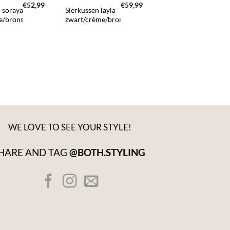
€
52,99
€
59,99
€
3
 soraya
Sierkussen layla
Sierkussen
me/brons
zwart/crème/brons
fake-fur beige
WE LOVE TO SEE YOUR STYLE!
HARE AND TAG
@BOTH.STYLING