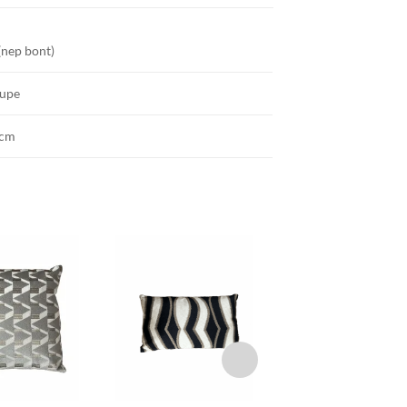
 (nep bont)
aupe
 cm
TOEVOEGEN
TOEVOEGEN
TOEVOEGE
AAN JOUW
AAN JOUW
AAN JOU
FAVORIETEN
FAVORIETEN
FAVORIETE
+
+