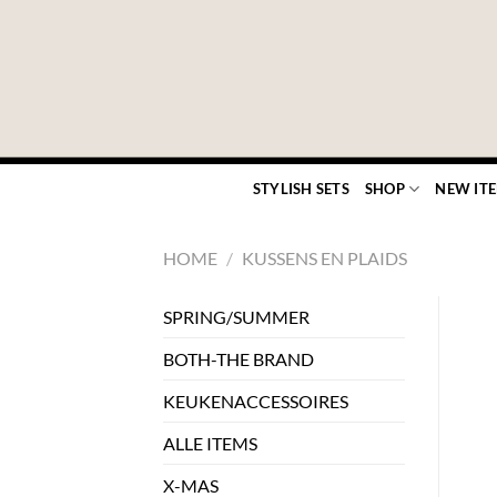
Ga
naar
inhoud
STYLISH SETS
SHOP
NEW IT
HOME
/
KUSSENS EN PLAIDS
SPRING/SUMMER
BOTH-THE BRAND
KEUKENACCESSOIRES
ALLE ITEMS
X-MAS