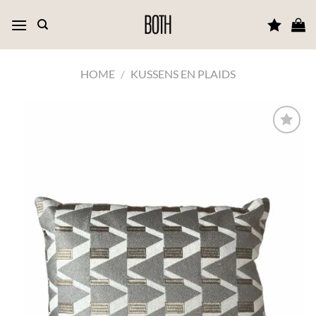
Ga
naar
inhoud
HOME
/
KUSSENS EN PLAIDS
TOEVOEGEN
AAN JOUW
FAVORIETEN