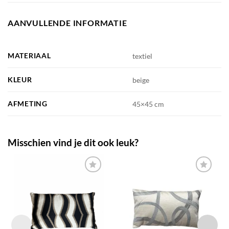
AANVULLENDE INFORMATIE
MATERIAAL
textiel
KLEUR
beige
AFMETING
45×45 cm
Misschien vind je dit ook leuk?
TOEVOEGEN
TOEVOEGEN
AAN JOUW
AAN JOUW
FAVORIETEN
FAVORIETEN