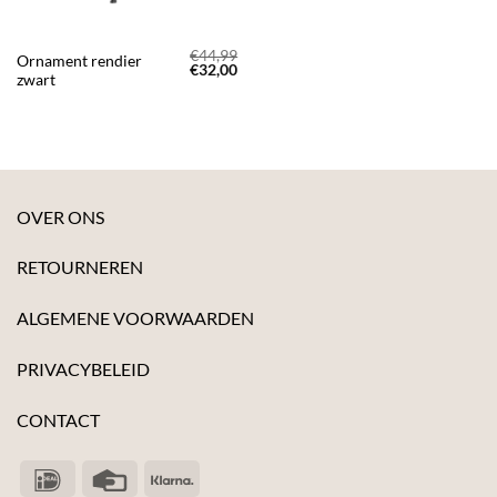
€
44,99
Ornament rendier
Oorspronkelijke
Huidige
€
32,00
zwart
prijs
prijs
was:
is:
€44,99.
€32,00.
OVER ONS
RETOURNEREN
ALGEMENE VOORWAARDEN
PRIVACYBELEID
CONTACT