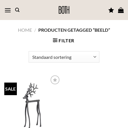
Ga
naar
inhoud
HOME
/
PRODUCTEN GETAGGED “BEELD”
FILTER
SALE
TOEVOEGEN
AAN JOUW
FAVORIETEN