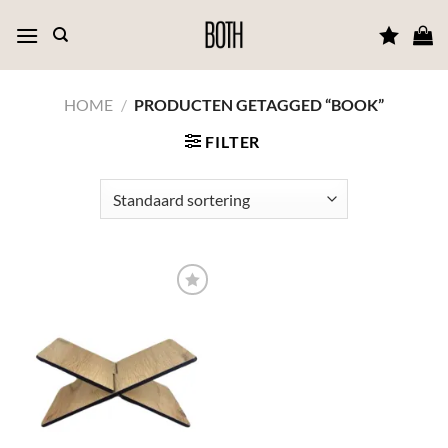
Ga
naar
inhoud
HOME
/
PRODUCTEN GETAGGED “BOOK”
FILTER
TOEVOEGEN
AAN JOUW
FAVORIETEN