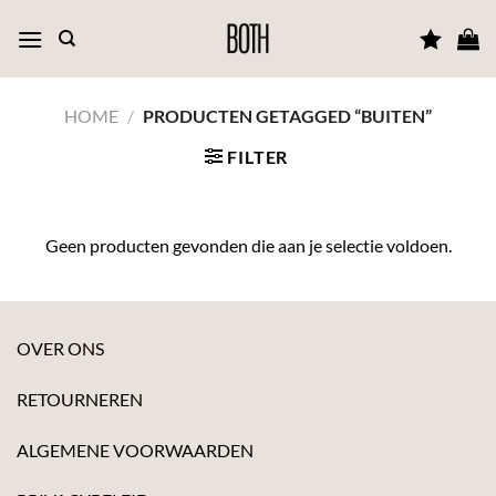
Ga
naar
inhoud
HOME
/
PRODUCTEN GETAGGED “BUITEN”
FILTER
Geen producten gevonden die aan je selectie voldoen.
OVER ONS
RETOURNEREN
ALGEMENE VOORWAARDEN