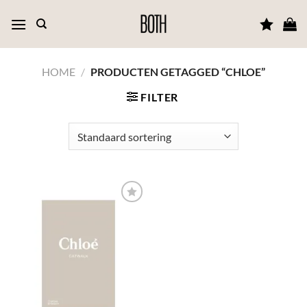
Ga
naar
inhoud
HOME
/
PRODUCTEN GETAGGED “CHLOE”
FILTER
TOEVOEGEN
AAN JOUW
FAVORIETEN