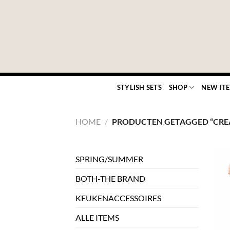
Ga
naar
inhoud
STYLISH SETS
SHOP
NEW IT
HOME
/
PRODUCTEN GETAGGED “CRE
SPRING/SUMMER
BOTH-THE BRAND
KEUKENACCESSOIRES
ALLE ITEMS