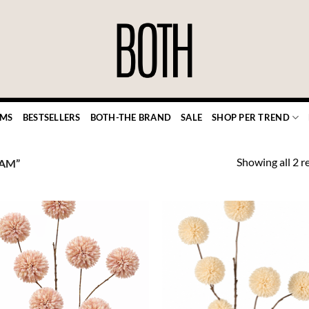
EMS
BESTSELLERS
BOTH-THE BRAND
SALE
SHOP PER TREND
Showing all 2 r
AM”
TOEVOEGEN
TOEVOE
AAN JOUW
AAN JO
FAVORIETEN
FAVORIE