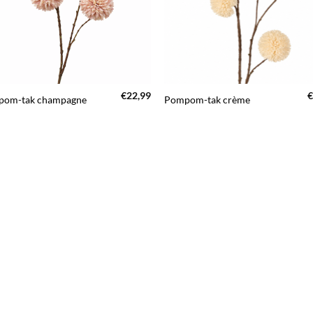
+
€
22,99
€
om-tak champagne
Pompom-tak crème