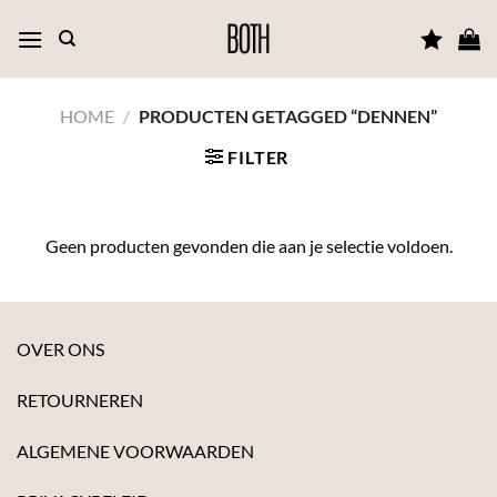
Ga
naar
inhoud
HOME
/
PRODUCTEN GETAGGED “DENNEN”
FILTER
Geen producten gevonden die aan je selectie voldoen.
OVER ONS
RETOURNEREN
ALGEMENE VOORWAARDEN