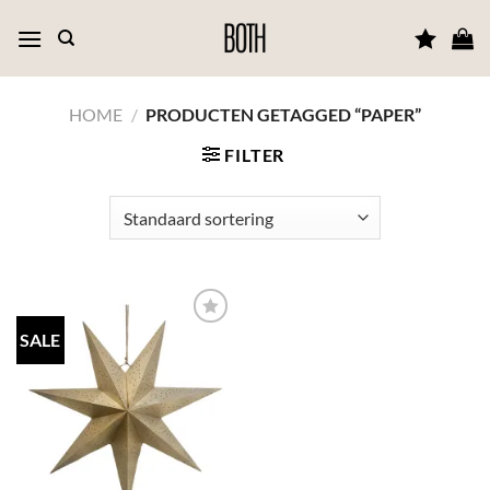
Ga
naar
inhoud
HOME
/
PRODUCTEN GETAGGED “PAPER”
FILTER
SALE
TOEVOEGEN
AAN JOUW
FAVORIETEN