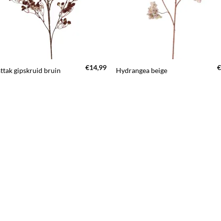
+
€
14,99
€
ttak gipskruid bruin
Hydrangea beige