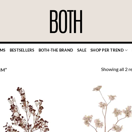
EMS
BESTSELLERS
BOTH-THE BRAND
SALE
SHOP PER TREND
Showing all 2 r
IM”
TOEVOEGEN
TOEVOE
AAN JOUW
AAN JO
FAVORIETEN
FAVORIE