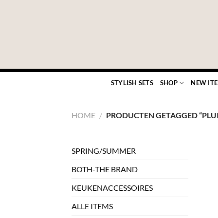
Ga
naar
inhoud
STYLISH SETS
SHOP
NEW IT
HOME
/
PRODUCTEN GETAGGED “PLU
SPRING/SUMMER
BOTH-THE BRAND
KEUKENACCESSOIRES
ALLE ITEMS