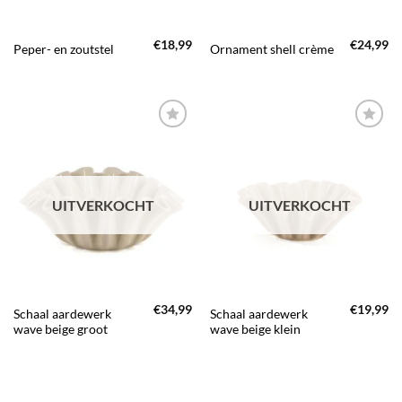
€
18,99
€
24,99
Peper- en zoutstel
Ornament shell crème
TOEVOEGEN
TOEVOEGEN
AAN JOUW
AAN JOUW
FAVORIETEN
FAVORIETEN
UITVERKOCHT
UITVERKOCHT
€
34,99
€
19,99
Schaal aardewerk
Schaal aardewerk
wave beige groot
wave beige klein