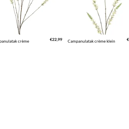
+
€
22,99
€
anulatak crème
Campanulatak crème klein