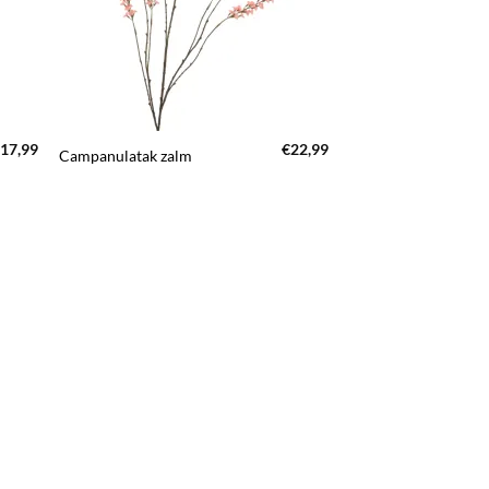
+
17,99
€
22,99
Campanulatak zalm