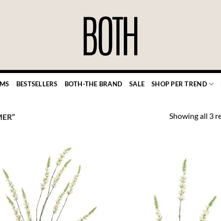
EMS
BESTSELLERS
BOTH-THE BRAND
SALE
SHOP PER TREND
Showing all 3 r
ER”
TOEVOEGEN
TOEVOE
AAN JOUW
AAN JO
FAVORIETEN
FAVORIE