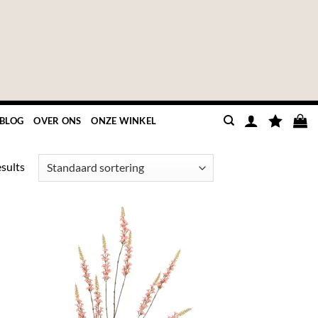
BLOG
OVER ONS
ONZE WINKEL
esults
GEN
TOEVOEGEN
UW
AAN JOUW
TEN
FAVORIETEN