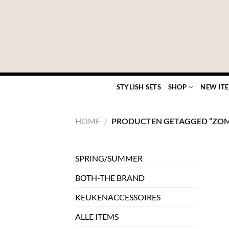
Ga
naar
inhoud
STYLISH SETS
SHOP
NEW IT
HOME
/
PRODUCTEN GETAGGED “ZOM
SPRING/SUMMER
BOTH-THE BRAND
KEUKENACCESSOIRES
ALLE ITEMS