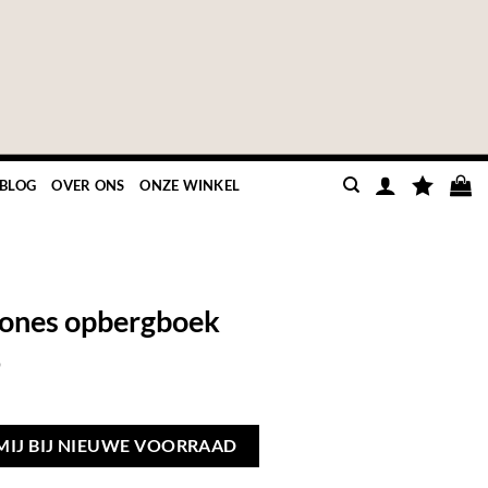
BLOG
OVER ONS
ONZE WINKEL
tones opbergboek
9
MIJ BIJ NIEUWE VOORRAAD