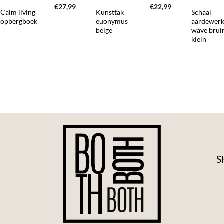
€
27,99
€
22,99
Calm living
Kunsttak
Schaal
opbergboek
euonymus
aardewer
beige
wave brui
klein
S