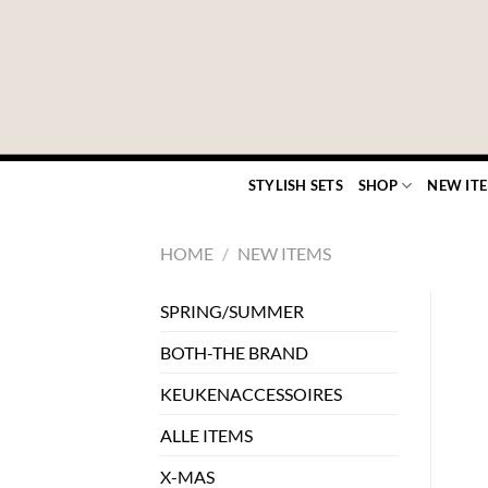
Ga
naar
inhoud
STYLISH SETS
SHOP
NEW IT
HOME
/
NEW ITEMS
SPRING/SUMMER
BOTH-THE BRAND
KEUKENACCESSOIRES
ALLE ITEMS
X-MAS