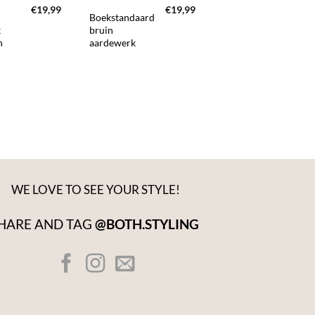
€
19,99
€
19,99
€
2
Boekstandaard
Cosy living
k
bruin
opbergboek
n
aardewerk
WE LOVE TO SEE YOUR STYLE!
HARE AND TAG
@BOTH.STYLING