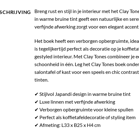
Breng rust en stijl in je interieur met het Clay To
SCHRIJVING
in warme bruine tint geeft een natuurlijke en seren
verfijnde afwerking zorgt voor een elegant accent
Het boek heeft een verborgen opbergruimte, ideaa
is tegelijkertijd perfect als decoratie op je koffie
gestyled interieur. Met Clay Tones combineer je ee
schoonheid in één. Leg het Clay Tones boek onde
salontafel of kast voor een speels en chic contra
tinten.
✔ Stijlvol Japandi design in warme bruine tint
✔ Luxe linnen met verfijnde afwerking
✔ Verborgen opbergruimte voor kleine spullen
✔ Perfect als koffietafeldecoratie of styling item
✔ Afmeting: L33 x B25 x H4 cm