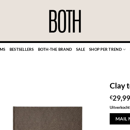
EMS
BESTSELLERS
BOTH-THE BRAND
SALE
SHOP PER TREND
Clay 
29,9
€
TOEVOEGEN
Uitverkocht
AAN JOUW
FAVORIETEN
MAIL 