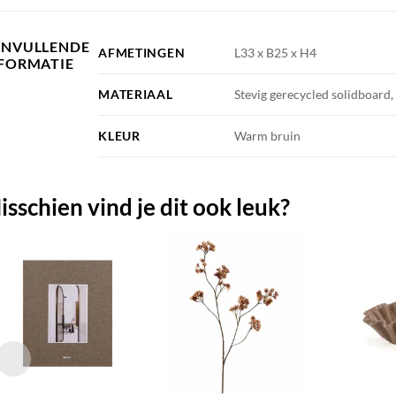
ANVULLENDE
AFMETINGEN
L33 x B25 x H4
FORMATIE
MATERIAAL
Stevig gerecycled solidboard,
KLEUR
Warm bruin
isschien vind je dit ook leuk?
TOEVOEGEN
TOEVOEGEN
AAN JOUW
AAN JOUW
FAVORIETEN
FAVORIETEN
+
+
+