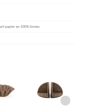
 art papier en 100% linnen.
TOEVOEGEN
TOEVOEGEN
TOEVOEGE
AAN JOUW
AAN JOUW
AAN JOU
FAVORIETEN
FAVORIETEN
FAVORIETE
+
+