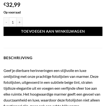
32,99
€
Op voorraad
Fotolijst marmer zwart/grijs - 10x15 cm aantal
TOEVOEGEN AAN WINKELWAGEN
BESCHRIJVING
Geef je dierbare herinneringen een stijlvolle en luxe
omlijsting met onze prachtige fotolijsten van marmer. Deze
fotolijsten, uitgevoerd in een subtiele beige tint, stralen
tijdloze elegantie uit en voegen een verfijnde sfeer toe aan
elke ruimte. Het hoogwaardige marmer geeft een gevoel van
duurzaamheid en luxe, waardoor deze fotolijsten niet alleen
functioneel zijn, maar ook een echte blikvanger.