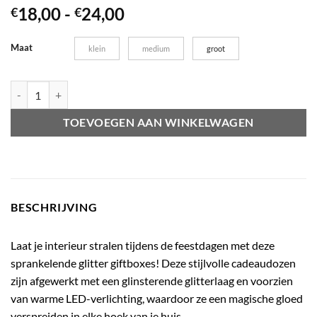
Prijsklasse:
18,00
-
24,00
€
€
€18,00
tot
Maat
klein
medium
groot
€24,00
Giftbox glitter goud met wit aantal
TOEVOEGEN AAN WINKELWAGEN
BESCHRIJVING
Laat je interieur stralen tijdens de feestdagen met deze
sprankelende glitter giftboxes! Deze stijlvolle cadeaudozen
zijn afgewerkt met een glinsterende glitterlaag en voorzien
van warme LED-verlichting, waardoor ze een magische gloed
verspreiden in elke hoek van je huis.