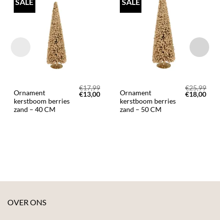
SALE
SALE
TOEVOEGEN
TOEVOEGEN
AAN JOUW
AAN JOUW
FAVORIETEN
FAVORIETEN
€
17,99
€
25,99
Ornament
Ornament
Oorspronkelijke
Huidige
Oorspronke
Huid
€
13,00
€
18,00
prijs
prijs
prijs
prijs
kerstboom berries
kerstboom berries
was:
is:
was:
is:
zand – 40 CM
zand – 50 CM
€17,99.
€13,00.
€25,99.
€18,
OVER ONS