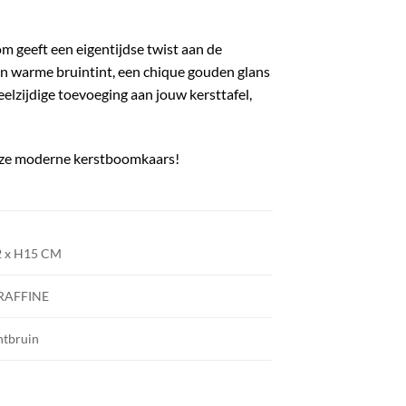
m geeft een eigentijdse twist aan de
 een warme bruintint, een chique gouden glans
eelzijdige toevoeging aan jouw kersttafel,
 deze moderne kerstboomkaars!
2 x H15 CM
RAFFINE
htbruin