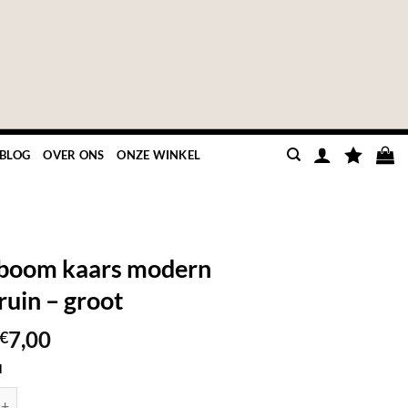
BLOG
OVER ONS
ONZE WINKEL
boom kaars modern
ruin – groot
Oorspronkelijke
Huidige
7,00
€
prijs
prijs
d
was:
is:
kaars modern lichtbruin - groot aantal
€9,99.
€7,00.