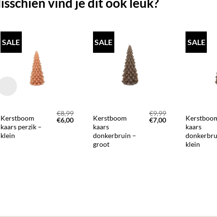
isschien vind je dit ook leuk?
SALE
SALE
SALE
TOEVOEGEN
TOEVOEGEN
AAN JOUW
AAN JOUW
FAVORIETEN
FAVORIETEN
+
+
+
€
8,99
€
9,99
Kerstboom
Kerstboom
Kerstboo
Oorspronkelijke
Huidige
Oorspronkelijke
Huidige
€
6,00
€
7,00
prijs
prijs
prijs
prijs
kaars perzik –
kaars
kaars
was:
is:
was:
is:
klein
donkerbruin –
donkerbru
€8,99.
€6,00.
€9,99.
€7,00.
groot
klein