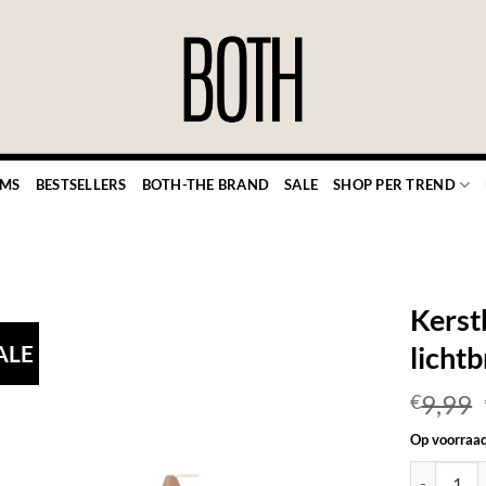
EMS
BESTSELLERS
BOTH-THE BRAND
SALE
SHOP PER TREND
Kerst
ALE
lichtb
9,99
€
TOEVOEGEN
AAN JOUW
Op voorraa
FAVORIETEN
Kerstboom 