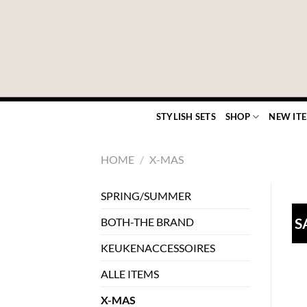
Ga
naar
inhoud
STYLISH SETS
SHOP
NEW IT
HOME
/
X-MAS
SPRING/SUMMER
S
BOTH-THE BRAND
KEUKENACCESSOIRES
ALLE ITEMS
X-MAS