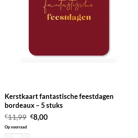
Kerstkaart fantastische feestdagen
bordeaux – 5 stuks
Oorspronkelijke
Huidige
11,99
8,00
€
€
prijs
prijs
Op voorraad
was:
is:
Kerstkaart fantastische feestdagen bordeaux - 5 stuks aantal