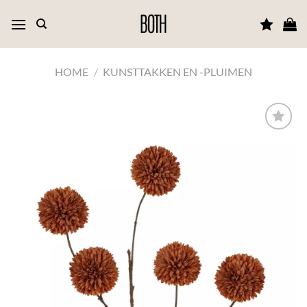
Ga
naar
inhoud
HOME
/
KUNSTTAKKEN EN -PLUIMEN
TOEVOEGEN
AAN JOUW
FAVORIETEN