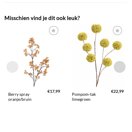
Misschien vind je dit ook leuk?
TOEVOEGEN
TOEVOEGEN
AAN JOUW
AAN JOUW
FAVORIETEN
FAVORIETEN
€
17,99
€
22,99
Berry spray
Pompom-tak
oranje/bruin
limegroen