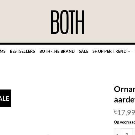
EMS
BESTSELLERS
BOTH-THE BRAND
SALE
SHOP PER TREND
Orna
ALE
aarde
17,9
€
TOEVOEGEN
AAN JOUW
Op voorraa
FAVORIETEN
Ornament k