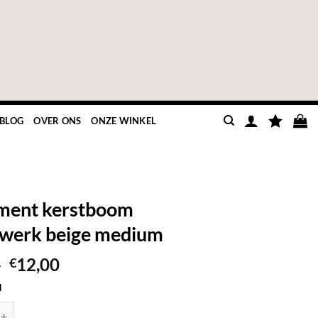
BLOG
OVER ONS
ONZE WINKEL
ment kerstboom
werk beige medium
Oorspronkelijke
Huidige
9
12,00
€
prijs
prijs
d
was:
is:
erstboom aardewerk beige medium aantal
€17,99.
€12,00.