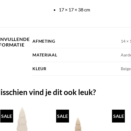
17 × 17 × 38 cm
ANVULLENDE
AFMETING
14 × 
FORMATIE
MATERIAAL
Aard
KLEUR
Beige
isschien vind je dit ook leuk?
SALE
SALE
SALE
TOEVOEGEN
TOEVOEGEN