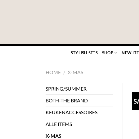
Ga
naar
inhoud
STYLISH SETS
SHOP
NEW IT
HOME
/
X-MAS
SPRING/SUMMER
S
BOTH-THE BRAND
KEUKENACCESSOIRES
ALLE ITEMS
X-MAS