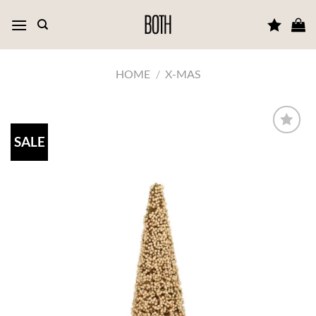
Ga
naar
inhoud
HOME
/
X-MAS
SALE
TOEVOEGEN
AAN JOUW
FAVORIETEN