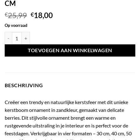
CM
Oorspronkelijke
Huidige
25,99
18,00
€
€
prijs
prijs
Op voorraad
was:
is:
Ornament kerstboom berries zand - 50 CM aantal
€25,99.
€18,00.
TOEVOEGEN AAN WINKELWAGEN
BESCHRIJVING
Creëer een trendy en natuurlijke kerstsfeer met dit unieke
kerstboom ornament in zandkleur, gemaakt van delicate
berries. Dit stijlvolle ornament brengt een warme en
rustgevende uitstraling in je interieur en is perfect voor de
feestdagen. Verkrijgbaar in vier formaten – 30 cm, 40 cm, 50