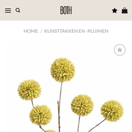
Ga
naar
inhoud
HOME
/
KUNSTTAKKEN EN -PLUIMEN
TOEVOEGEN
AAN JOUW
FAVORIETEN