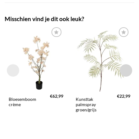
Misschien vind je dit ook leuk?
TOEVOEGEN
TOEVOEGEN
AAN JOUW
AAN JOUW
FAVORIETEN
FAVORIETEN
€
62,99
€
22,99
Bloesemboom
Kunsttak
crème
palmspray
groen/grijs