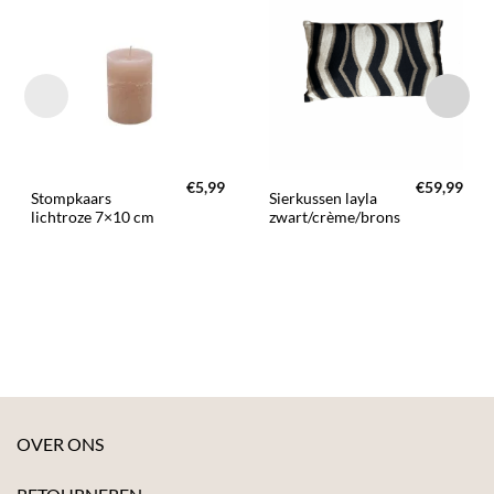
TOEVOEGEN
TOEVOEGEN
AAN JOUW
AAN JOUW
FAVORIETEN
FAVORIETEN
€
5,99
€
59,99
Stompkaars
Sierkussen layla
lichtroze 7×10 cm
zwart/crème/brons
OVER ONS