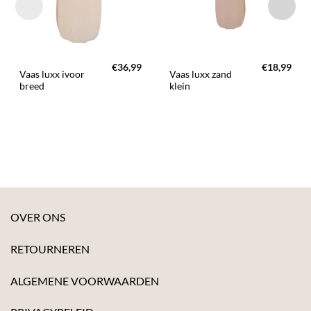
€
36,99
€
18,99
Vaas luxx ivoor
Vaas luxx zand
breed
klein
OVER ONS
RETOURNEREN
ALGEMENE VOORWAARDEN