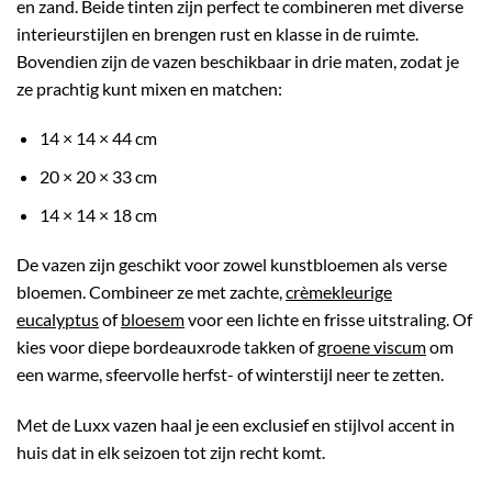
en zand. Beide tinten zijn perfect te combineren met diverse
interieurstijlen en brengen rust en klasse in de ruimte.
Bovendien zijn de vazen beschikbaar in drie maten, zodat je
ze prachtig kunt mixen en matchen:
14 × 14 × 44 cm
20 × 20 × 33 cm
14 × 14 × 18 cm
De vazen zijn geschikt voor zowel kunstbloemen als verse
bloemen. Combineer ze met zachte,
crèmekleurige
eucalyptus
of
bloesem
voor een lichte en frisse uitstraling. Of
kies voor diepe
bordeauxrode
takken of
groene viscum
om
een warme, sfeervolle herfst- of winterstijl neer te zetten.
Met de Luxx vazen haal je een exclusief en stijlvol accent in
huis dat in elk seizoen tot zijn recht komt.