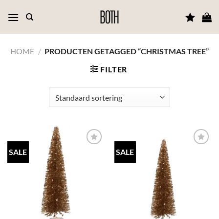
Ga
naar
inhoud
HOME
/
PRODUCTEN GETAGGED “CHRISTMAS TREE”
FILTER
SALE
SALE
TOEVOEGEN
TOEVOEGEN
AAN JOUW
AAN JOUW
FAVORIETEN
FAVORIETEN