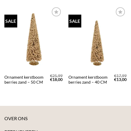
SALE
SALE
TOEVOEGEN
TOEVOEGEN
AAN JOUW
AAN JOUW
FAVORIETEN
FAVORIETEN
€
25,99
€
17,99
Ornament kerstboom
Ornament kerstboom
Oorspronkelijke
Huidige
Oorspron
Hu
€
18,00
€
13,00
berries zand – 50 CM
berries zand – 40 CM
prijs
prijs
prijs
pr
was:
is:
was:
is:
€25,99.
€18,00.
€17,99.
€1
OVER ONS