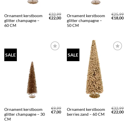
€
32,99
€
25,99
Ornament kerstboom
Ornament kerstboom
Oorspronkelijke
Huidige
Oorspron
Hu
€
22,00
€
18,00
glitter champagne –
glitter champagne –
prijs
prijs
prijs
pr
was:
is:
was:
is:
60 CM
50 CM
€32,99.
€22,00.
€25,99.
€1
SALE
SALE
TOEVOEGEN
TOEVOEGEN
AAN JOUW
AAN JOUW
FAVORIETEN
FAVORIETEN
€
9,99
€
32,99
Ornament kerstboom
Ornament kerstboom
Oorspronkelijke
Huidige
Oorspron
Hu
€
7,00
€
22,00
glitter champagne – 30
berries zand – 60 CM
prijs
prijs
prijs
pr
was:
is:
was:
is:
CM
€9,99.
€7,00.
€32,99.
€2