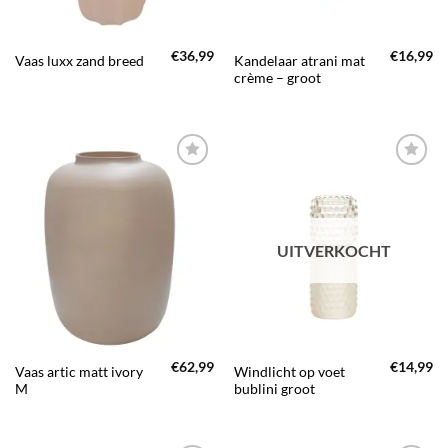
€
36,99
€
16,99
Kandelaar atrani mat
Vaas luxx zand breed
crème – groot
TOEVOEGEN
TOEVOEGEN
AAN JOUW
AAN JOUW
FAVORIETEN
FAVORIETEN
UITVERKOCHT
€
62,99
€
14,99
Vaas artic matt ivory
Windlicht op voet
M
bublini groot