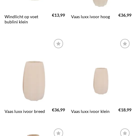
€
13,99
€
36,99
Windlicht op voet
Vaas luxx ivoor hoog
bublini klein
TOEVOEGEN
TOEVOEGEN
AAN JOUW
AAN JOUW
FAVORIETEN
FAVORIETEN
€
36,99
€
18,99
Vaas luxx ivoor breed
Vaas luxx ivoor klein