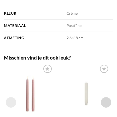
KLEUR
Crème
MATERIAAL
Paraffine
AFMETING
2,6×18 cm
Misschien vind je dit ook leuk?
TOEVOEGEN
TOEVOEGEN
AAN JOUW
AAN JOUW
FAVORIETEN
FAVORIETEN