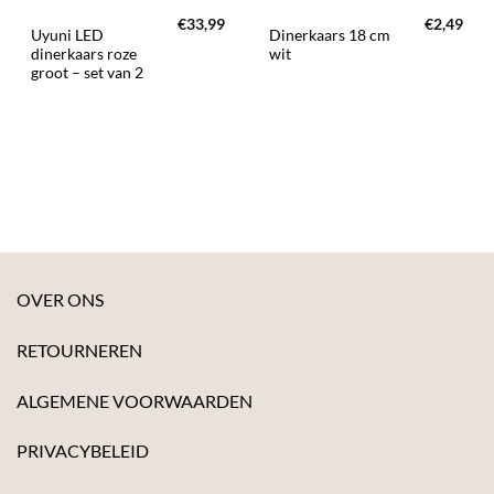
€
33,99
€
2,49
Uyuni LED
Dinerkaars 18 cm
dinerkaars roze
wit
groot – set van 2
OVER ONS
RETOURNEREN
ALGEMENE VOORWAARDEN
PRIVACYBELEID