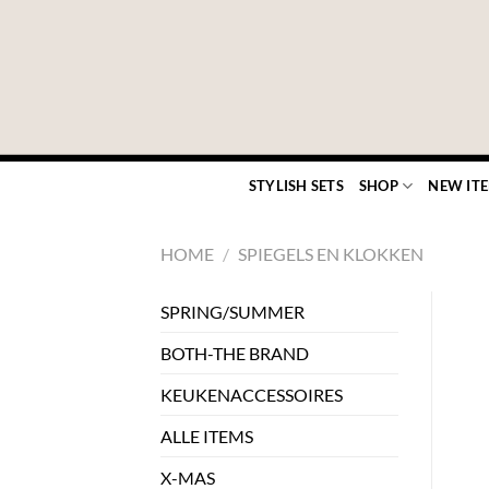
Ga
naar
inhoud
STYLISH SETS
SHOP
NEW IT
HOME
/
SPIEGELS EN KLOKKEN
SPRING/SUMMER
BOTH-THE BRAND
KEUKENACCESSOIRES
ALLE ITEMS
X-MAS