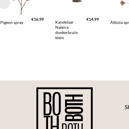
+
+
+
€
16,99
€
14,99
Kandelaar
Pigeon spray
Albizia sp
Naleira
donkerbruin
klein
S