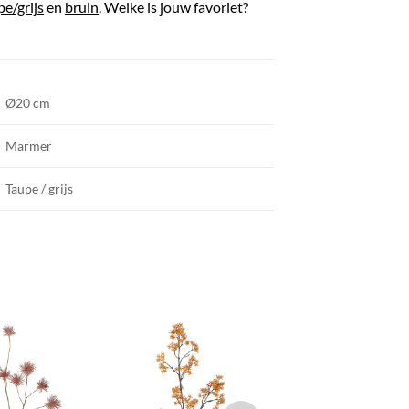
pe/grijs
en
bruin
. Welke is jouw favoriet?
Ø20 cm
Marmer
Taupe / grijs
TOEVOEGEN
TOEVOEGEN
TOEVOEGE
AAN JOUW
AAN JOUW
AAN JOU
FAVORIETEN
FAVORIETEN
FAVORIETE