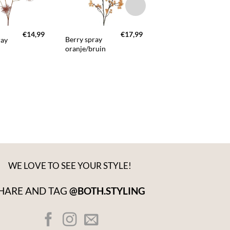
+
+
€
14,99
€
17,99
€
1
Berry spray
Windlicht
ray
oranje/bruin
lijnen
donkerbruin
WE LOVE TO SEE YOUR STYLE!
HARE AND TAG
@BOTH.STYLING