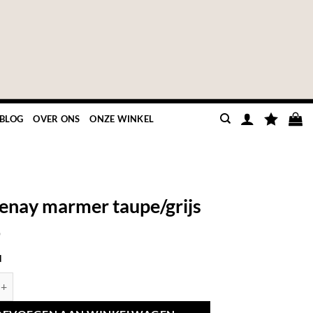
BLOG
OVER ONS
ONZE WINKEL
jenay marmer taupe/grijs
9
d
marmer taupe/grijs aantal