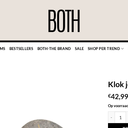
EMS
BESTSELLERS
BOTH-THE BRAND
SALE
SHOP PER TREND
Klok 
42,9
€
TOEVOEGEN
Op voorraa
AAN JOUW
Klok jenay 
FAVORIETEN