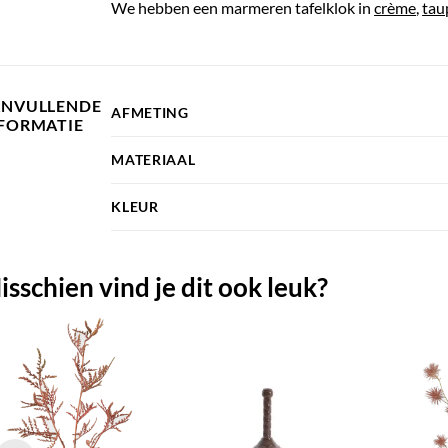
We hebben een marmeren tafelklok in
crème
,
tau
ANVULLENDE
AFMETING
FORMATIE
MATERIAAL
KLEUR
isschien vind je dit ook leuk?
TOEVOEGEN
TOEVOEGEN
AAN JOUW
AAN JOUW
FAVORIETEN
FAVORIETEN