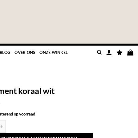
BLOG
OVER ONS
ONZE WINKEL
ent koraal wit
9
esterend op voorraad
oraal wit aantal