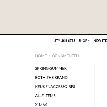
Ga
naar
inhoud
STYLISH SETS
SHOP
NEW IT
HOME
/
ORNAMENTEN
SPRING/SUMMER
BOTH-THE BRAND
KEUKENACCESSOIRES
ALLE ITEMS
X-MAS