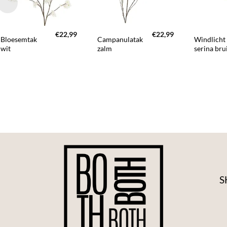
+
+
+
€
22,99
€
22,99
Bloesemtak
Campanulatak
Windlicht
wit
zalm
serina bru
S