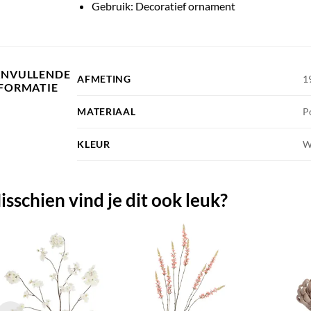
Gebruik: Decoratief ornament
ANVULLENDE
AFMETING
1
FORMATIE
MATERIAAL
P
KLEUR
W
isschien vind je dit ook leuk?
TOEVOEGEN
TOEVOEGEN
AAN JOUW
AAN JOUW
FAVORIETEN
FAVORIETEN