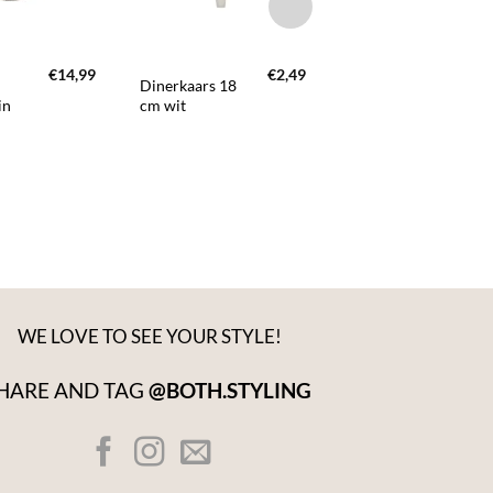
+
+
€
14,99
€
2,49
€
2
Dinerkaars 18
Ornament
in
cm wit
koraal groen
WE LOVE TO SEE YOUR STYLE!
HARE AND TAG
@BOTH.STYLING