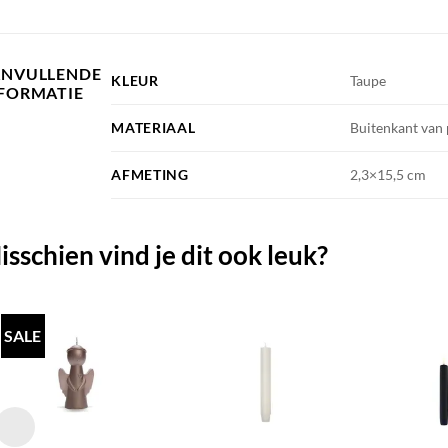
ANVULLENDE
KLEUR
Taupe
FORMATIE
MATERIAAL
Buitenkant van 
AFMETING
2,3×15,5 cm
isschien vind je dit ook leuk?
SALE
TOEVOEGEN
TOEVOEGEN
AAN JOUW
AAN JOUW
FAVORIETEN
FAVORIETEN
+
+
+