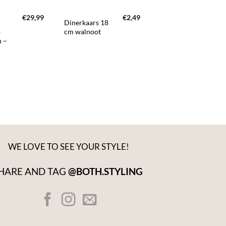
€
29,99
€
2,49
€
3
D
Dinerkaars 18
Uyuni LED
s
cm walnoot
dinerkaars
n –
beige groot –
set van 2
WE LOVE TO SEE YOUR STYLE!
HARE AND TAG
@BOTH.STYLING