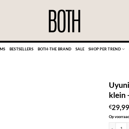
EMS
BESTSELLERS
BOTH-THE BRAND
SALE
SHOP PER TREND
Uyuni
klein 
29,9
€
TOEVOEGEN
AAN JOUW
Op voorraa
FAVORIETEN
Uyuni LED d