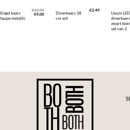
€
13,99
€
2,49
Engel kaars
Dinerkaars 18
Uyuni LE
Oorspronkelijke
Huidige
€
9,00
prijs
prijs
taupe metallic
cm wit
dinerkaar
was:
is:
zwart klei
€13,99.
€9,00.
set van 2
S