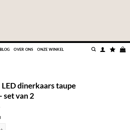
BLOG
OVER ONS
ONZE WINKEL
 LED dinerkaars taupe
– set van 2
9
d
inerkaars taupe klein - set van 2 aantal