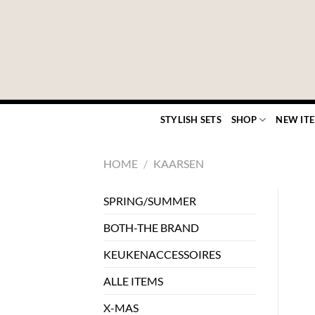
Ga
naar
inhoud
STYLISH SETS
SHOP
NEW IT
HOME
/
KAARSEN
SPRING/SUMMER
BOTH-THE BRAND
KEUKENACCESSOIRES
ALLE ITEMS
X-MAS