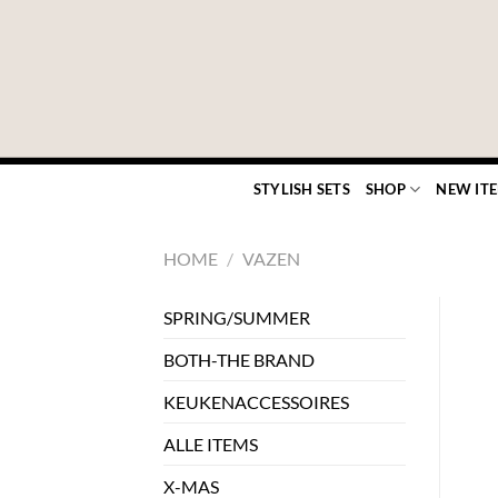
Ga
naar
inhoud
STYLISH SETS
SHOP
NEW IT
HOME
/
VAZEN
SPRING/SUMMER
BOTH-THE BRAND
KEUKENACCESSOIRES
ALLE ITEMS
X-MAS