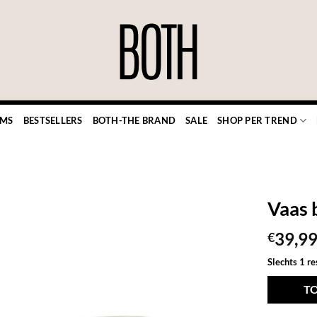
EMS
BESTSELLERS
BOTH-THE BRAND
SALE
SHOP PER TREND
Vaas 
39,9
€
TOEVOEGEN
Slechts 1 r
AAN JOUW
FAVORIETEN
T