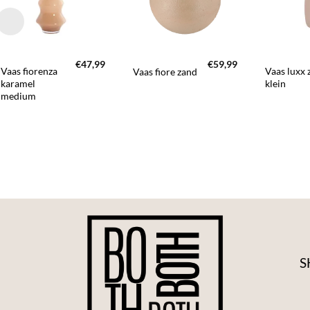
FAVORIETEN
FAVORIETEN
+
+
+
€
47,99
€
59,99
Vaas fiorenza
Vaas luxx 
Vaas fiore zand
karamel
klein
medium
S