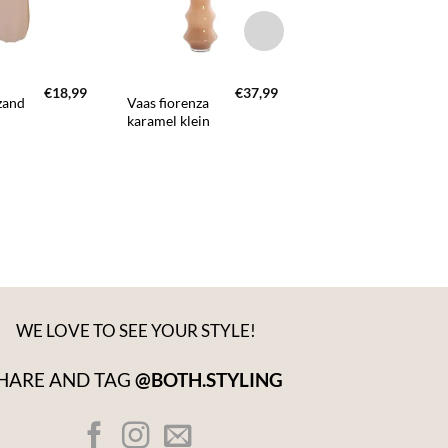
FAVORIETEN
FAVORIETEN
FAVORIETE
+
+
€
18,99
€
37,99
€
3
zand
Vaas fiorenza
Vaas luxx zand
karamel klein
hoog
WE LOVE TO SEE YOUR STYLE!
HARE AND TAG
@BOTH.STYLING