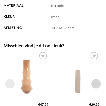
MATERIAAL
Keramiek
KLEUR
Ivoor
AFMETING
13 × 13 × 37 cm
Misschien vind je dit ook leuk?
TOEVOEGEN
TOEVOEGEN
AAN JOUW
AAN JOUW
FAVORIETEN
FAVORIETEN
€
47,99
€
29,99