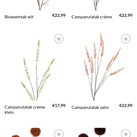
€
22,99
€
22,99
Bloesemtak wit
Campanulatak crème
TOEVOEGEN
TOEVOEGEN
AAN JOUW
AAN JOUW
FAVORIETEN
FAVORIETEN
€
17,99
€
22,99
Campanulatak crème
Campanulatak zalm
klein