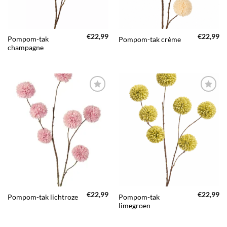
€
22,99
€
22,99
Pompom-tak
Pompom-tak crème
champagne
TOEVOEGEN
TOEVOEGEN
AAN JOUW
AAN JOUW
FAVORIETEN
FAVORIETEN
€
22,99
€
22,99
Pompom-tak
Pompom-tak lichtroze
limegroen