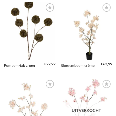
TOEVOEGEN
TOEVOEGEN
AAN JOUW
AAN JOUW
FAVORIETEN
FAVORIETEN
€
22,99
€
62,99
Pompom-tak groen
Bloesemboom crème
TOEVOEGEN
TOEVOEGEN
AAN JOUW
AAN JOUW
FAVORIETEN
FAVORIETEN
UITVERKOCHT