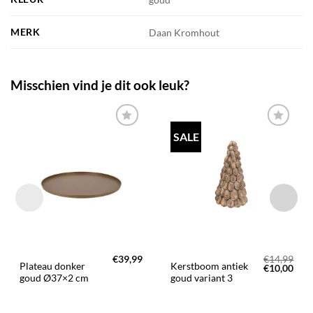
MERK
Daan Kromhout
Misschien vind je dit ook leuk?
SALE
TOEVOEGEN
TOEVOEGEN
AAN JOUW
AAN JOUW
FAVORIETEN
FAVORIETEN
€
39,99
€
14,99
Plateau donker
Kerstboom antiek
Oorspronke
Huid
€
10,00
prijs
prijs
goud Ø37×2 cm
goud variant 3
was:
is:
€14,99.
€10,