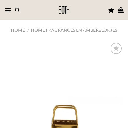
Ga
naar
inhoud
HOME
/
HOME FRAGRANCES EN AMBERBLOKJES
TOEVOEGEN
AAN JOUW
FAVORIETEN