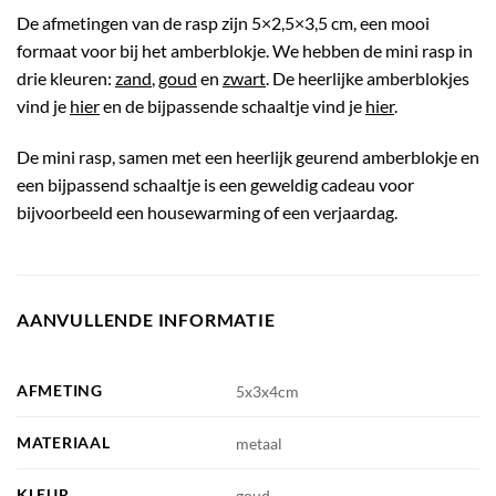
De afmetingen van de rasp zijn 5×2,5×3,5 cm, een mooi
formaat voor bij het amberblokje. We hebben de mini rasp in
drie kleuren:
zand
,
goud
en
zwart
. De heerlijke amberblokjes
vind je
hier
en de bijpassende schaaltje vind je
hier
.
De mini rasp, samen met een heerlijk geurend amberblokje en
een bijpassend schaaltje is een geweldig cadeau voor
bijvoorbeeld een housewarming of een verjaardag.
AANVULLENDE INFORMATIE
AFMETING
5x3x4cm
MATERIAAL
metaal
KLEUR
goud