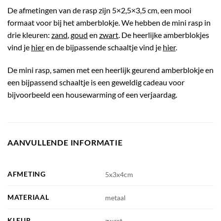
De afmetingen van de rasp zijn 5×2,5×3,5 cm, een mooi
formaat voor bij het amberblokje. We hebben de mini rasp in
drie kleuren:
zand
,
goud
en
zwart
. De heerlijke amberblokjes
vind je
hier
en de bijpassende schaaltje vind je
hier
.
De mini rasp, samen met een heerlijk geurend amberblokje en
een bijpassend schaaltje is een geweldig cadeau voor
bijvoorbeeld een housewarming of een verjaardag.
AANVULLENDE INFORMATIE
AFMETING
5x3x4cm
MATERIAAL
metaal
KLEUR
zwart