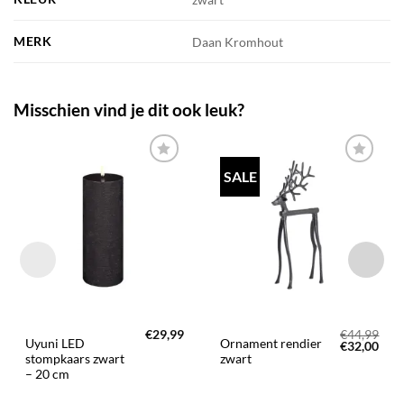
MERK
Daan Kromhout
Misschien vind je dit ook leuk?
SALE
TOEVOEGEN
TOEVOEGEN
AAN JOUW
AAN JOUW
FAVORIETEN
FAVORIETEN
€
29,99
€
44,99
Uyuni LED
Ornament rendier
Oorspronke
Huid
€
32,00
prijs
prijs
stompkaars zwart
zwart
was:
is:
– 20 cm
€44,99.
€32,